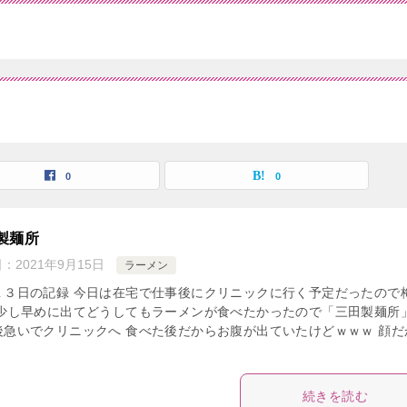
0
0
製麺所
日：
2021年9月15日
ラーメン
１３日の記録 今日は在宅で仕事後にクリニックに行く予定だったので
 少し早めに出てどうしてもラーメンが食べたかったので「三田製麺所
後急いでクリニックへ 食べた後だからお腹が出ていたけどｗｗｗ 顔だ
続きを読む