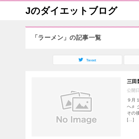
Jのダイエットブログ
「ラーメン」の記事一覧
Tweet
三田
公開
９月
へ♬
その
[…]