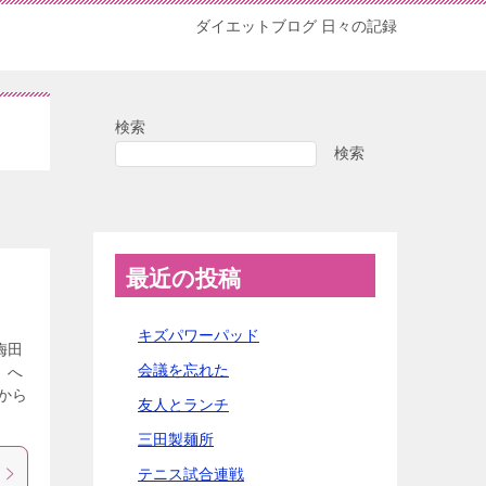
ダイエットブログ 日々の記録
検索
検索
最近の投稿
キズパワーパッド
梅田
会議を忘れた
」へ
から
友人とランチ
三田製麺所
テニス試合連戦